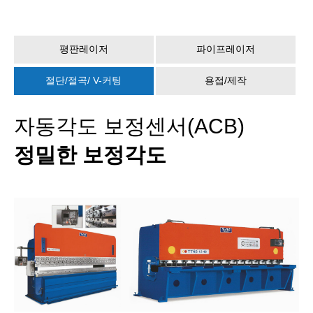
평판레이저
파이프레이저
절단/절곡/ V-커팅
용접/제작
자동각도 보정센서(ACB)
정밀한 보정각도